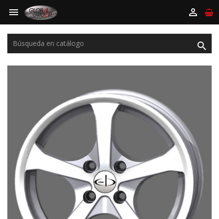


