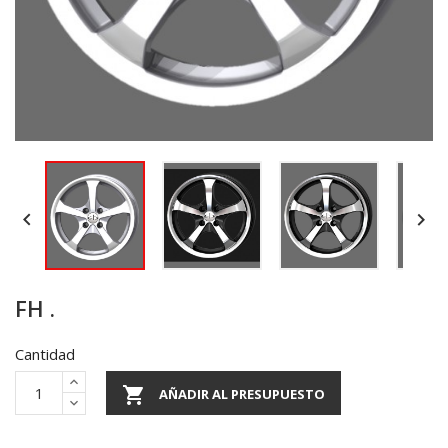


FH .
Cantidad

AÑADIR AL PRESUPUESTO