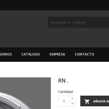
SORIOS
CATÁLOGO
EMPRESA
CONTACTO
RN .
Cantidad

AÑADIR A