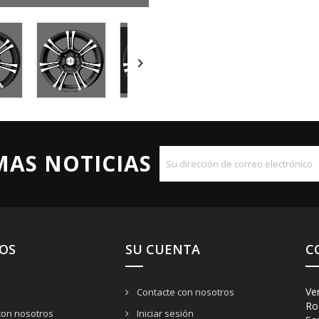

MAS NOTICIAS
OS
SU CUENTA
C
Ve
Contacte con nosotros
Ro
con nosotros
Iniciar sesión